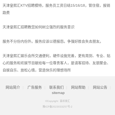
天津皇熙汇KTV招聘模特，服务员工资日结15/16/18，管住宿，报销
路费
天津皇熙汇招聘教您如何树立强烈的服务意识
服务不分份内份外。服务应该以德报怨。争强好胜会失去朋友。
天津皇熙汇娱乐会所交通便利，硬件设施完善，更有周到、专业、贴
心的服务和欢娱节目献给每一位尊贵客人，是请客招待、友朋聚会、
自娱自乐、放松心情，营造快乐的理想场所
网站简介
|
广告服务
|
联系我们
|
网站帮助
|
网站公告
|
sitemap
©Copyright
喜欢夜汇
豫ICP备2023033257号-2